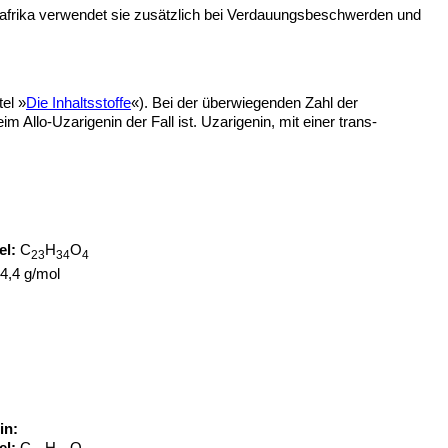
üdafrika verwendet sie zusätzlich bei Verdauungsbeschwerden und
el »
Die Inhaltsstoffe
«). Bei der überwiegenden Zahl der
m Allo-Uzarigenin der Fall ist. Uzarigenin, mit einer trans-
el:
C
H
O
23
34
4
4,4 g/mol
in: