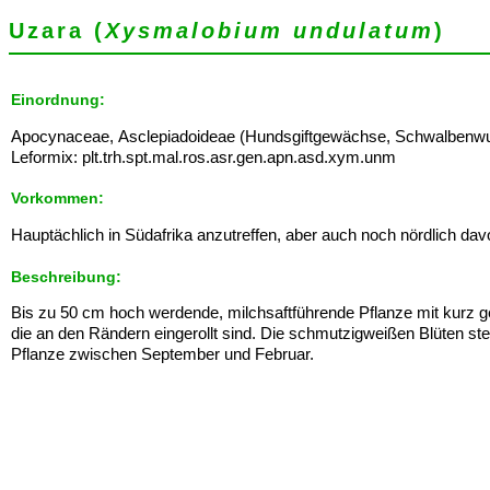
Uzara (
Xysmalobium undulatum
)
Einordnung:
Apocynaceae, Asclepiadoideae (Hundsgiftgewächse, Schwalbenwu
Leformix: plt.trh.spt.mal.ros.asr.gen.apn.asd.xym.unm
Vorkommen:
Hauptächlich in Südafrika anzutreffen, aber auch noch nördlich dav
Beschreibung:
Bis zu 50 cm hoch werdende, milchsaftführende Pflanze mit kurz ges
die an den Rändern eingerollt sind. Die schmutzigweißen Blüten ste
Pflanze zwischen September und Februar.