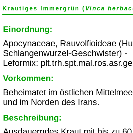
Krautiges Immergrün (
Vinca herbac
Einordnung:
Apocynaceae, Rauvolfioideae (Hu
Schlangenwurzel-Geschwister) -
Leformix: plt.trh.spt.mal.ros.asr.g
Vorkommen:
Beheimatet im östlichen Mittelme
und im Norden des Irans.
Beschreibung:
Ausdauerndes Kraut mit bis zu 60