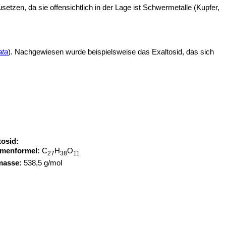
en, da sie offensichtlich in der Lage ist Schwermetalle (Kupfer,
ata
). Nachgewiesen wurde beispielsweise das Exaltosid, das sich
tosid:
menformel:
C
H
O
27
38
11
masse:
538,5 g/mol