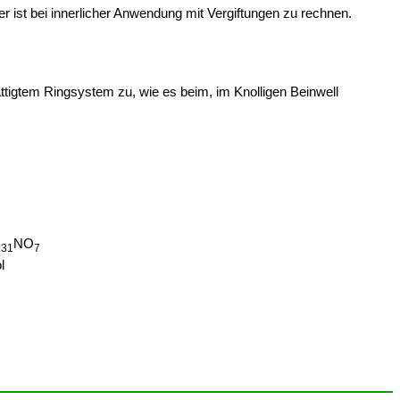
ier ist bei innerlicher Anwendung mit Vergiftungen zu rechnen.
esättigtem Ringsystem zu, wie es beim, im Knolligen Beinwell
H
NO
31
7
l