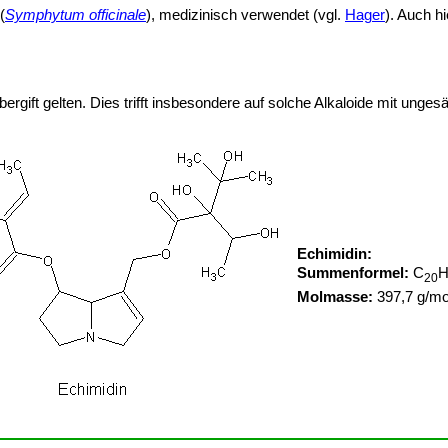
(
Symphytum officinale
), medizinisch verwendet (vgl.
Hager
). Auch h
Lebergift gelten. Dies trifft insbesondere auf solche Alkaloide mit ung
Echimidin:
Summenformel:
C
20
Molmasse:
397,7 g/mo