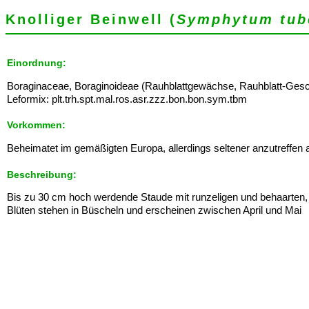
Knolliger Beinwell (
Symphytum tub
Einordnung:
Boraginaceae, Boraginoideae (Rauhblattgewächse, Rauhblatt-Gesc
Leformix: plt.trh.spt.mal.ros.asr.zzz.bon.bon.sym.tbm
Vorkommen:
Beheimatet im gemäßigten Europa, allerdings seltener anzutreffen 
Beschreibung:
Bis zu 30 cm hoch werdende Staude mit runzeligen und behaarten, e
Blüten stehen in Büscheln und erscheinen zwischen April und Mai