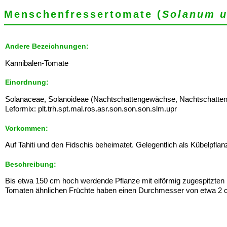
Menschenfressertomate (
Solanum 
Andere Bezeichnungen:
Kannibalen-Tomate
Einordnung:
Solanaceae, Solanoideae (Nachtschattengewächse, Nachtschatten
Leformix: plt.trh.spt.mal.ros.asr.son.son.son.slm.upr
Vorkommen:
Auf Tahiti und den Fidschis beheimatet. Gelegentlich als Kübelpflanze
Beschreibung:
Bis etwa 150 cm hoch werdende Pflanze mit eiförmig zugespitzten Bl
Tomaten ähnlichen Früchte haben einen Durchmesser von etwa 2 