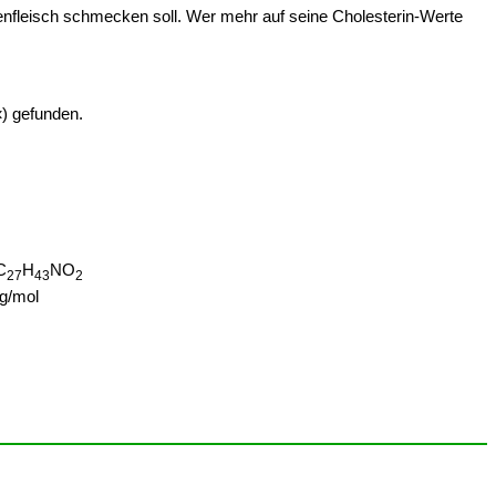
enfleisch schmecken soll. Wer mehr auf seine Cholesterin-Werte
«) gefunden.
C
H
NO
27
43
2
g/mol