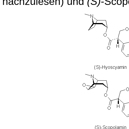
nachzulesen) und
(S)
-Scop