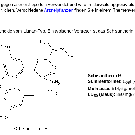
gen allerlei Zipperlein verwendet und wird mittlerweile aggresiv al
itlichen. Verschiedene
Arzneipflanzen
finden Sie in einem Themenver
enoide vom Lignan-Typ. Ein typischer Vertreter ist das Schisantherin 
Schisantherin B:
Summenformel:
C
H
28
Molmasse:
514,6 g/mol
LD
(Maus):
880 mg/kg
50