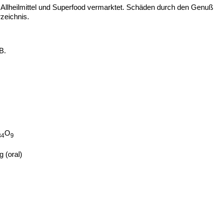
s Allheilmittel und Superfood vermarktet. Schäden durch den Genuß
zeichnis.
B.
O
34
9
 (oral)