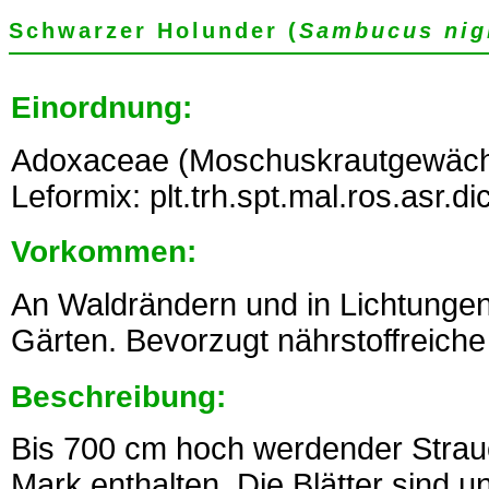
Schwarzer Holunder (
Sambucus nig
Einordnung:
Adoxaceae (Moschuskrautgewäch
Leformix: plt.trh.spt.mal.ros.asr.d
Vorkommen:
An Waldrändern und in Lichtungen
Gärten. Bevorzugt nährstoffreich
Beschreibung:
Bis 700 cm hoch werdender Strau
Mark enthalten. Die Blätter sind un