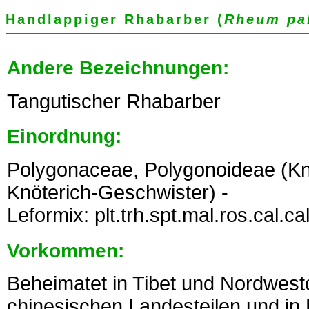
Handlappiger Rhabarber (
Rheum pa
Andere Bezeichnungen:
Tangutischer Rhabarber
Einordnung:
Polygonaceae, Polygonoideae (K
Knöterich-Geschwister) -
Leformix: plt.trh.spt.mal.ros.cal.c
Vorkommen:
Beheimatet in Tibet und Nordwestc
chinesischen Landesteilen und in