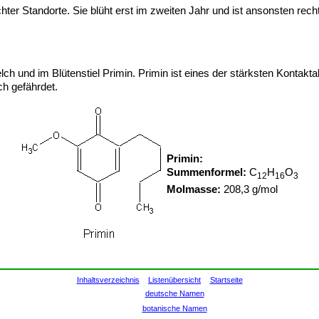
ter Standorte. Sie blüht erst im zweiten Jahr und ist ansonsten re
elch und im Blütenstiel Primin. Primin ist eines der stärksten Kontakt
ch gefährdet.
Primin:
Summenformel:
C
H
O
12
16
3
Molmasse:
208,3 g/mol
Inhaltsverzeichnis
Listenübersicht
Startseite
deutsche Namen
botanische Namen