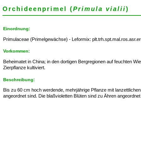
Orchideenprimel (
Primula vialii
)
Einordnung:
Primulaceae (Primelgewächse) - Leformix: plt.trh.spt.mal.ros.asr.erc.
Vorkommen:
Beheimatet in China; in den dortigen Bergregionen auf feuchten Wies
Zierpflanze kultiviert.
Beschreibung:
Bis zu 60 cm hoch werdende, mehrjährige Pflanze mit lanzettlichen, 
angeordnet sind. Die blaßvioletten Blüten sind zu Ähren angeordn