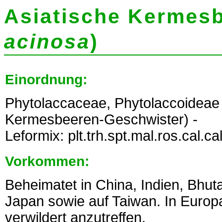
Asiatische Kermesb
acinosa
)
Einordnung:
Phytolaccaceae, Phytolaccoidea
Kermesbeeren-Geschwister) -
Leformix: plt.trh.spt.mal.ros.cal.c
Vorkommen:
Beheimatet in China, Indien, Bhut
Japan sowie auf Taiwan. In Europ
verwildert anzutreffen.