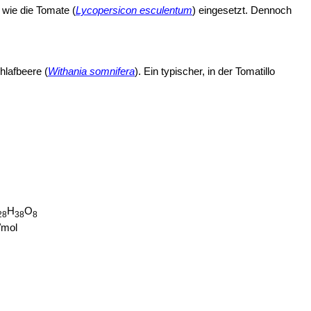
 wie die Tomate (
Lycopersicon esculentum
) eingesetzt. Dennoch
hlafbeere (
Withania somnifera
). Ein typischer, in der Tomatillo
H
O
28
38
8
/mol