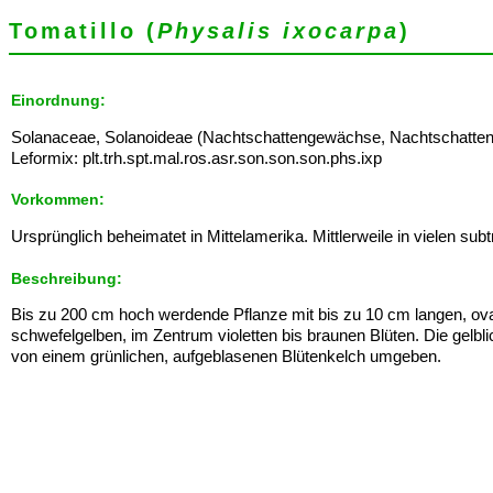
Tomatillo (
Physalis ixocarpa
)
Einordnung:
Solanaceae, Solanoideae (Nachtschattengewächse, Nachtschatten
Leformix: plt.trh.spt.mal.ros.asr.son.son.son.phs.ixp
Vorkommen:
Ursprünglich beheimatet in Mittelamerika. Mittlerweile in vielen su
Beschreibung:
Bis zu 200 cm hoch werdende Pflanze mit bis zu 10 cm langen, ovale
schwefelgelben, im Zentrum violetten bis braunen Blüten. Die gelbl
von einem grünlichen, aufgeblasenen Blütenkelch umgeben.