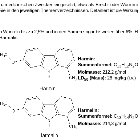
 zu medizinischen Zwecken eingesetzt, etwa als Brech- oder Wurmmit
Sie in den jeweiligen Themenverzeichnissen. Detailliert ist die Wirkun
den Wurzeln bis zu 2,5% und in den Samen sogar bisweilen über 6%. Ha
Harmalin.
Harmin:
Summenformel:
C
H
N
13
12
2
Molmasse:
212,2 g/mol
LD
(Maus):
28 mg/kg (i.v.)
50
Harmalin:
Summenformel:
C
H
N
13
14
2
Molmasse:
214,3 g/mol