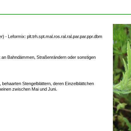
eformix: plt.trh.spt.mal.ros.ral.ral.par.par.ppr.dbm
ugt an Bahndämmen, Straßenrändern oder sonstigen
, behaarten Stengelblättern, deren Einzelblättchen
cheinen zwischen Mai und Juni.