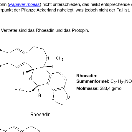
ohn (
Papaver rhoeas
) nicht unterschieden, das heißt entsprechen
punkt der Pflanze Ackerland nahelegt, was jedoch nicht der Fall ist.
 Vertreter sind das Rhoeadin und das Protopin.
Rhoeadin:
Summenformel:
C
H
NO
21
21
Molmasse:
383,4 g/mol