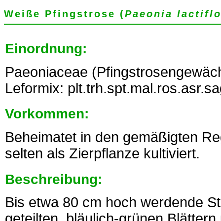
Weiße Pfingstrose (
Paeonia lactifl
Einordnung:
Paeoniaceae (Pfingstrosengewäch
Leformix: plt.trh.spt.mal.ros.asr.s
Vorkommen:
Beheimatet in den gemäßigten Reg
selten als Zierpflanze kultiviert.
Beschreibung:
Bis etwa 80 cm hoch werdende St
geteilten, bläulich-grünen Blätter