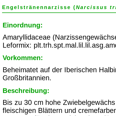
Engelstränennarzisse (
Narcissus tr
Einordnung:
Amaryllidaceae (Narzissengewächse
Leformix: plt.trh.spt.mal.lil.lil.asg.a
Vorkommen:
Beheimatet auf der Iberischen Halbi
Großbritannien.
Beschreibung:
Bis zu 30 cm hohe Zwiebelgewächs 
fleischigen Blättern und cremefarben