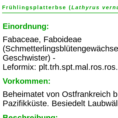
Frühlingsplatterbse (
Lathyrus vern
Einordnung:
Fabaceae, Faboideae
(Schmetterlingsblütengewächse,
Geschwister) -
Leformix: plt.trh.spt.mal.ros.ros.
Vorkommen:
Beheimatet von Ostfrankreich b
Pazifikküste. Besiedelt Laubwä
Beschreibung: