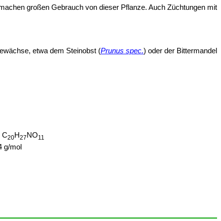
n machen großen Gebrauch von dieser Pflanze. Auch Züchtungen mit
ewächse, etwa dem Steinobst (
Prunus spec.
) oder der Bittermandel
:
C
H
NO
20
27
11
 g/mol