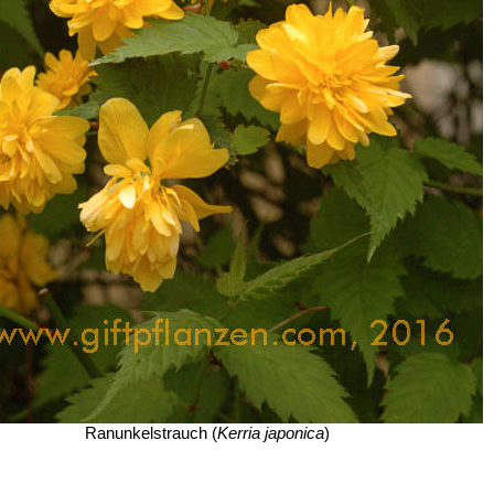
Ranunkelstrauch (
Kerria japonica
)