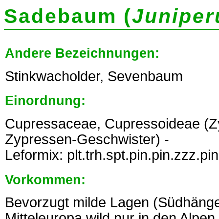
Sadebaum (
Juniper
Andere Bezeichnungen:
Stinkwacholder, Sevenbaum
Einordnung:
Cupressaceae, Cupressoideae (
Zypressen-Geschwister) -
Leformix: plt.trh.spt.pin.pin.zzz.p
Vorkommen:
Bevorzugt milde Lagen (Südhänge)
Mitteleuropa wild nur in den Alpen