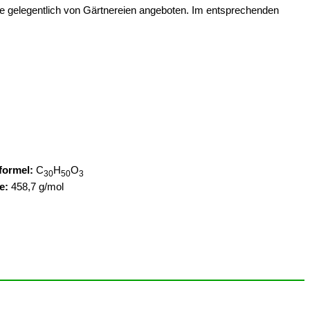
ilie gelegentlich von Gärtnereien angeboten. Im entsprechenden
ormel:
C
H
O
30
50
3
e:
458,7 g/mol