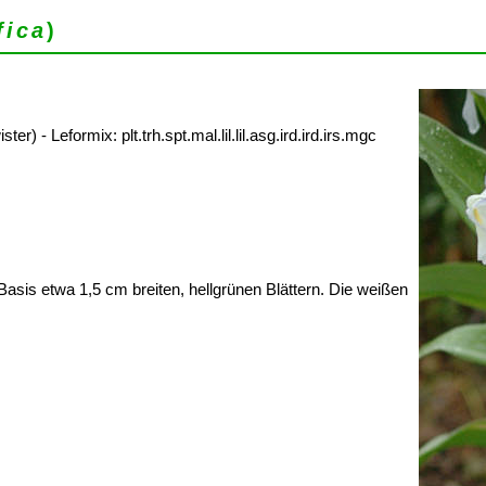
fica
)
) - Leformix: plt.trh.spt.mal.lil.lil.asg.ird.ird.irs.mgc
asis etwa 1,5 cm breiten, hellgrünen Blättern. Die weißen