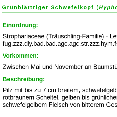
Grünblättriger Schwefelkopf (
Hypho
Einordnung:
Strophariaceae (Träuschling-Familie) - L
fug.zzz.diy.bad.bad.agc.agc.str.zzz.hym.f
Vorkommen:
Zwischen Mai und November an Baumstü
Beschreibung:
Pilz mit bis zu 7 cm breitem, schwefelge
rotbraunem Scheitel, gelben bis grünliche
schwefelgelbem Fleisch von bitterem Ge