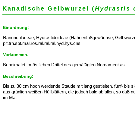
Kanadische Gelbwurzel (
Hydrastis 
Einordnung:
Ranunculaceae, Hydrastidoideae (Hahnenfußgewächse, Gelbwurzel
plt.trh.spt.mal.ros.ral.ral.ral.hyd.hys.cns
Vorkommen:
Beheimatet im östlichen Drittel des gemäßigten Nordamerikas.
Beschreibung:
Bis zu 30 cm hoch werdende Staude mit lang gestielten, fünf- bis s
aus grünlich-weißen Hüllblättern, die jedoch bald abfallen, so daß 
im Mai.