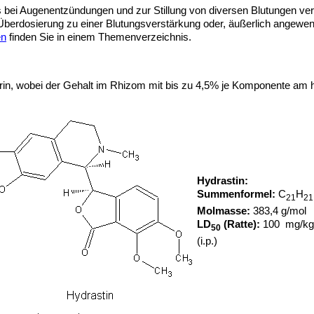
bei Augenentzündungen und zur Stillung von diversen Blutungen ve
e Überdosierung zu einer Blutungsverstärkung oder, äußerlich angew
en
finden Sie in einem Themenverzeichnis.
erin, wobei der Gehalt im Rhizom mit bis zu 4,5% je Komponente am hö
Hydrastin:
Summenformel:
C
H
21
21
Molmasse:
383,4 g/mol
LD
(Ratte):
100 mg/kg
50
(i.p.)