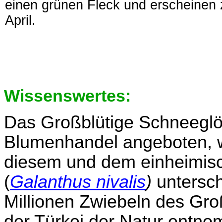
einen grünen Fleck und erscheinen
April.
Wissenswertes:
Das Großblütige Schneeglö
Blumenhandel angeboten, w
diesem und dem einheimis
(
Galanthus nivalis
)
untersch
Millionen Zwiebeln des Gr
der Türkei der Natur entn