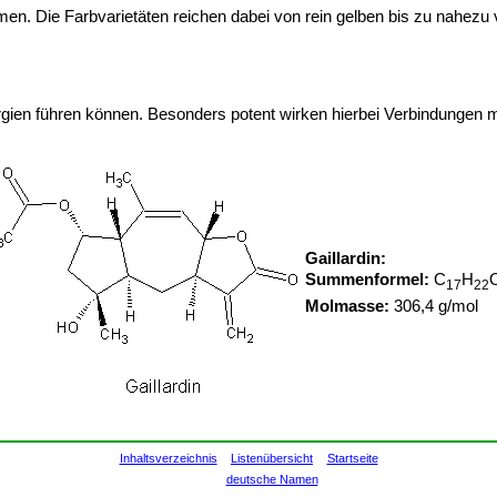
men. Die Farbvarietäten reichen dabei von rein gelben bis zu nahezu
rgien führen können. Besonders potent wirken hierbei Verbindungen 
Gaillardin:
Summenformel:
C
H
17
22
Molmasse:
306,4 g/mol
Inhaltsverzeichnis
Listenübersicht
Startseite
deutsche Namen