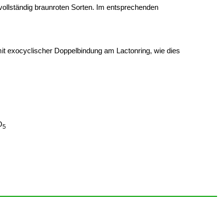
 vollständig braunroten Sorten. Im entsprechenden
mit exocyclischer Doppelbindung am Lactonring, wie dies
O
5