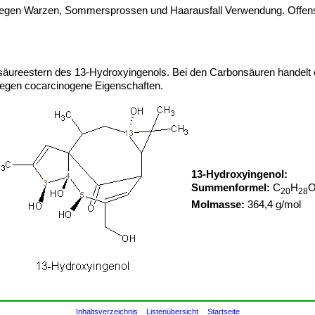
l gegen Warzen, Sommersprossen und Haarausfall Verwendung. Offens
.
reestern des 13-Hydroxyingenols. Bei den Carbonsäuren handelt es 
agegen cocarcinogene Eigenschaften.
13-Hydroxyingenol:
Summenformel:
C
H
20
28
Molmasse:
364,4 g/mol
Inhaltsverzeichnis
Listenübersicht
Startseite