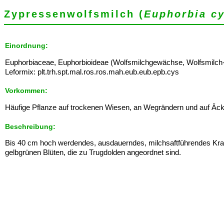
Zypressenwolfsmilch (
Euphorbia cy
Einordnung:
Euphorbiaceae, Euphorbioideae (Wolfsmilchgewächse, Wolfsmilch
Leformix: plt.trh.spt.mal.ros.ros.mah.eub.eub.epb.cys
Vorkommen:
Häufige Pflanze auf trockenen Wiesen, an Wegrändern und auf Äck
Beschreibung:
Bis 40 cm hoch werdendes, ausdauerndes, milchsaftführendes Krau
gelbgrünen Blüten, die zu Trugdolden angeordnet sind.