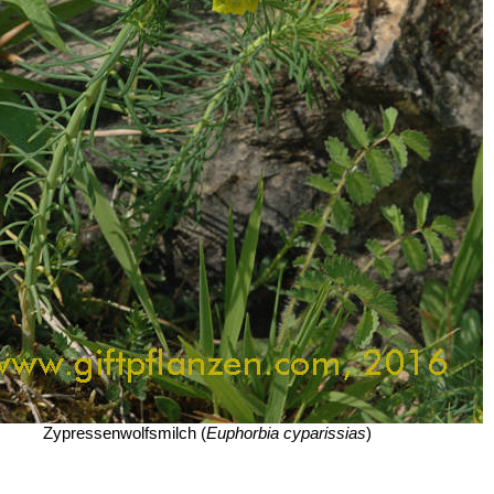
Zypressenwolfsmilch (
Euphorbia cyparissias
)