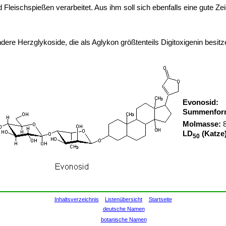
leischspießen verarbeitet. Aus ihm soll sich ebenfalls eine gute Zei
e Herzglykoside, die als Aglykon größtenteils Digitoxigenin besitze
Evonosid:
Summenfor
Molmasse:
8
LD
(Katze
50
Inhaltsverzeichnis
Listenübersicht
Startseite
deutsche Namen
botanische Namen