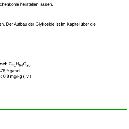
chenkohle herstellen lassen.
n. Der Aufbau der Glykoside ist im Kapitel über die
mel:
C
H
O
41
64
20
76,9 g/mol
):
0,8 mg/kg (i.v.)