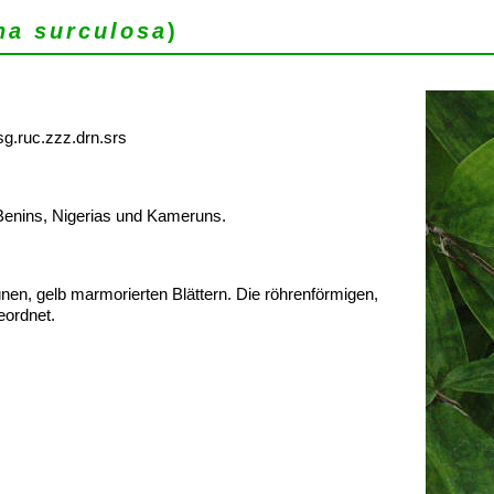
na surculosa
)
sg.ruc.zzz.drn.srs
Benins, Nigerias und Kameruns.
nen, gelb marmorierten Blättern. Die röhrenförmigen,
eordnet.