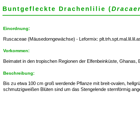
Buntgefleckte Drachenlilie (
Dracae
Einordnung:
Ruscaceae (Mäusedorngewächse) - Leformix: plt.trh.spt.mal.lil.lil.a
Vorkommen:
Beimatet in den tropischen Regionen der Elfenbeinküste, Ghanas, 
Beschreibung:
Bis zu etwa 100 cm groß werdende Pflanze mit breit-ovalen, hellgrü
schmutzigweißen Blüten sind um das Stengelende sternförmig ang