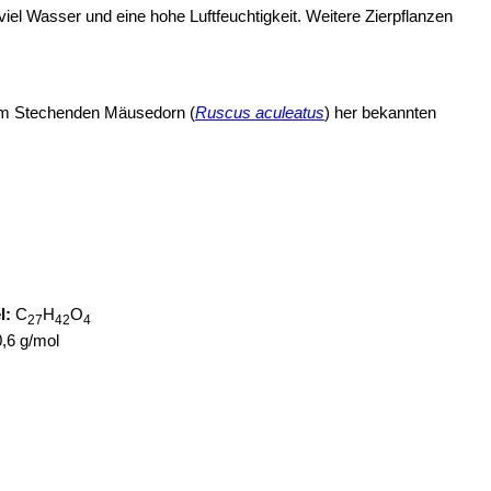
iel Wasser und eine hohe Luftfeuchtigkeit. Weitere Zierpflanzen
vom Stechenden Mäusedorn (
Ruscus aculeatus
) her bekannten
l:
C
H
O
27
42
4
,6 g/mol