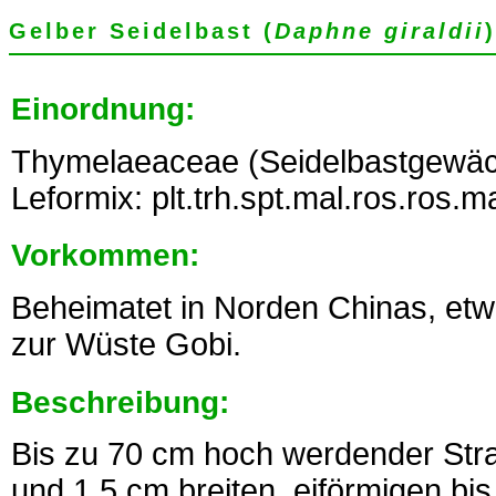
Gelber Seidelbast (
Daphne giraldii
)
Einordnung:
Thymelaeaceae (Seidelbastgewäc
Leformix: plt.trh.spt.mal.ros.ros.m
Vorkommen:
Beheimatet in Norden Chinas, etw
zur Wüste Gobi.
Beschreibung:
Bis zu 70 cm hoch werdender Stra
und 1,5 cm breiten, eiförmigen bis 