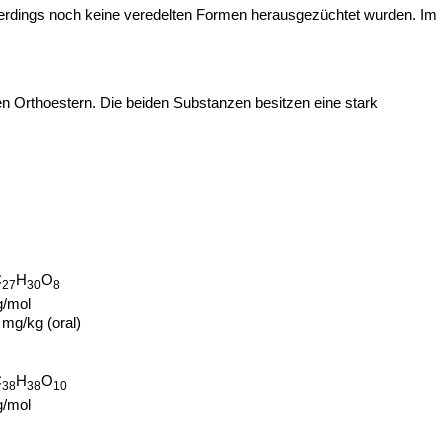
allerdings noch keine veredelten Formen herausgezüchtet wurden. Im
en Orthoestern. Die beiden Substanzen besitzen eine stark
C
H
O
27
30
8
g/mol
mg/kg (oral)
C
H
O
38
38
10
g/mol