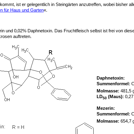
ommt, ist er gelegentlich in Steingärten anzutreffen, wobei bisher 
en für Haus und Garten
«.
 und 0,02% Daphnetoxin. Das Fruchtfleisch selbst ist frei von dies
rosen auftreten.
Daphnetoxin:
Summenformel:
Molmasse:
481,5 
LD
(Maus):
0,27 
50
Mezerin:
Summenformel:
Molmasse:
654,7 