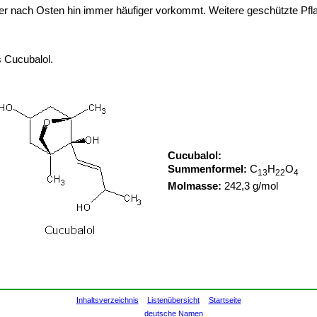
 er nach Osten hin immer häufiger vorkommt. Weitere geschützte Pfl
 Cucubalol.
Cucubalol:
Summenformel:
C
H
O
13
22
4
Molmasse:
242,3 g/mol
Inhaltsverzeichnis
Listenübersicht
Startseite
deutsche Namen