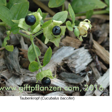
Taubenkropf (
Cucubalus baccifer
)