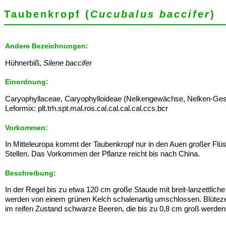
Taubenkropf (
Cucubalus baccifer
)
Andere Bezeichnungen:
Hühnerbiß,
Silene baccifer
Einordnung:
Caryophyllaceae, Caryophylloideae (Nelkengewächse, Nelken-Ges
Leformix: plt.trh.spt.mal.ros.cal.cal.cal.cal.ccs.bcr
Vorkommen:
In Mitteleuropa kommt der Taubenkropf nur in den Auen großer Flüs
Stellen. Das Vorkommen der Pflanze reicht bis nach China.
Beschreibung:
In der Regel bis zu etwa 120 cm große Staude mit breit-lanzettliche 
werden von einem grünen Kelch schalenartig umschlossen. Blütezeit
im reifen Zustand schwarze Beeren, die bis zu 0,8 cm groß werde