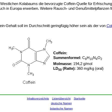
 Westlichen Kolabaums die bevorzugte Coffein-Quelle für Erfrischungs
uch in Europa erwerben. Weitere Rausch- und Genußmittelpflanzen f
n-Gehalt soll im Durchschnitt geringfügig höher sein als der von
Col
Coffein:
Summenformel:
C
H
N
O
8
10
4
2
Molmasse:
194,2 g/mol
LD
(Ratte):
360 mg/kg (oral)
50
Inhaltsverzeichnis
Listenübersicht
Startseite
deutsche Namen
botanische Namen