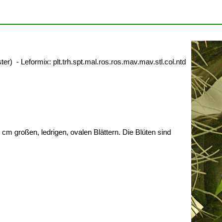
 - Leformix: plt.trh.spt.mal.ros.ros.mav.mav.stl.col.ntd
m großen, ledrigen, ovalen Blättern. Die Blüten sind