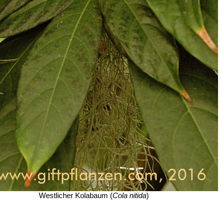
Westlicher Kolabaum (
Cola nitida
)