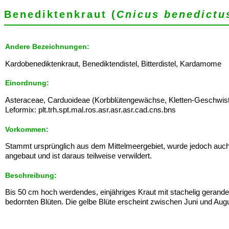
Benediktenkraut (
Cnicus benedictu
Andere Bezeichnungen:
Kardobenediktenkraut, Benediktendistel, Bitterdistel, Kardamome
Einordnung:
Asteraceae, Carduoideae (Korbblütengewächse, Kletten-Geschwist
Leformix: plt.trh.spt.mal.ros.asr.asr.asr.cad.cns.bns
Vorkommen:
Stammt ursprünglich aus dem Mittelmeergebiet, wurde jedoch auch 
angebaut und ist daraus teilweise verwildert.
Beschreibung:
Bis 50 cm hoch werdendes, einjähriges Kraut mit stachelig gerande
bedornten Blüten. Die gelbe Blüte erscheint zwischen Juni und Aug