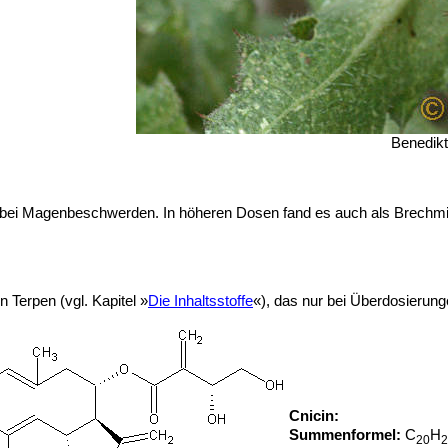
Benedikt
ze bei Magenbeschwerden. In höheren Dosen fand es auch als Brechmi
n Terpen (vgl. Kapitel »
Die Inhaltsstoffe
«), das nur bei Überdosierung
Cnicin:
Summenformel:
C
H
20
2