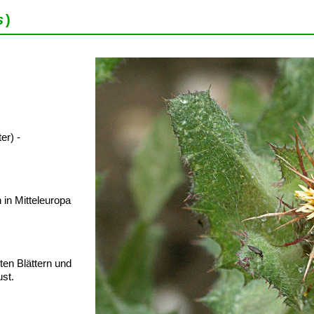
s
)
er) -
in Mitteleuropa
ten Blättern und
ust.