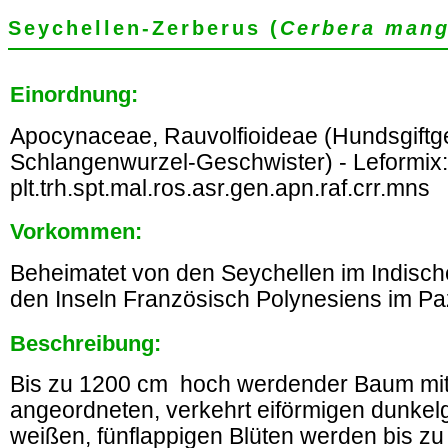
Seychellen-Zerberus (
Cerbera man
Einordnung:
Apocynaceae, Rauvolfioideae (Hundsgift
Schlangenwurzel-Geschwister) - Leformix:
plt.trh.spt.mal.ros.asr.gen.apn.raf.crr.mns
Vorkommen:
Beheimatet von den Seychellen im Indisc
den Inseln Französisch Polynesiens im Paz
Beschreibung:
Bis zu 1200 cm hoch werdender Baum mit 
angeordneten, verkehrt eiförmigen dunkelg
weißen, fünflappigen Blüten werden bis zu 