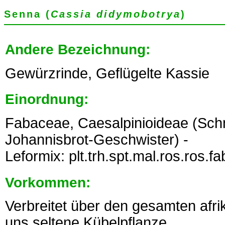
Senna (
Cassia didymobotrya
)
Andere Bezeichnung:
Gewürzrinde, Geflügelte Kassie
Einordnung:
Fabaceae, Caesalpinioideae (Sch
Johannisbrot-Geschwister) -
Leformix: plt.trh.spt.mal.ros.ros.f
Vorkommen:
Verbreitet über den gesamten afri
uns seltene Kübelpflanze.