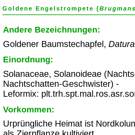
Goldene Engelstrompete (
Brugmans
Andere Bezeichnungen:
Goldener Baumstechapfel,
Datura
Einordnung:
Solanaceae, Solanoideae (Nacht
Nachtschatten-Geschwister) -
Leformix: plt.trh.spt.mal.ros.asr.s
Vorkommen:
Urprüngliche Heimat ist Nordkolumb
als Zierpflanze kultiviert.