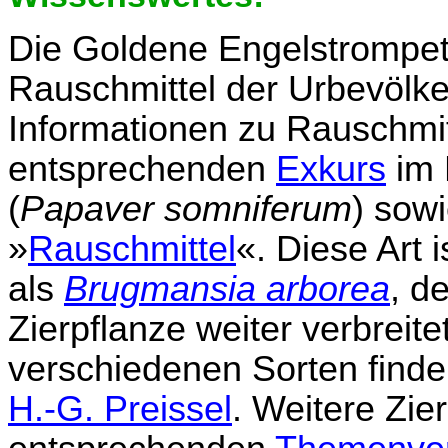
Die Goldene Engelstrompete
Rauschmittel der Urbevölk
Informationen zu Rauschmit
entsprechenden
Exkurs
im 
(
Papaver somniferum
) sow
»
Rauschmittel
«. Diese Art 
als
Brugmansia arborea
, d
Zierpflanze weiter verbreite
verschiedenen Sorten find
H.-G. Preissel
. Weitere Zie