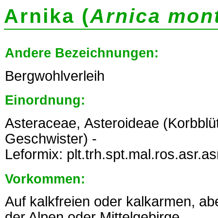
Arnika (
Arnica mon
Andere Bezeichnungen:
Bergwohlverleih
Einordnung:
Asteraceae, Asteroideae (Korbbl
Geschwister) -
Leformix: plt.trh.spt.mal.ros.asr.a
Vorkommen:
Auf kalkfreien oder kalkarmen, ab
der Alpen oder Mittelgebirge.