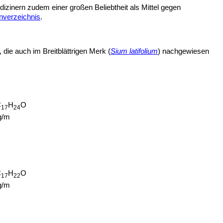
dizinern zudem einer großen Beliebtheit als Mittel gegen
verzeichnis
.
die auch im Breitblättrigen Merk (
Sium latifolium
) nachgewiesen
C
H
O
17
24
g/m
C
H
O
17
22
g/m