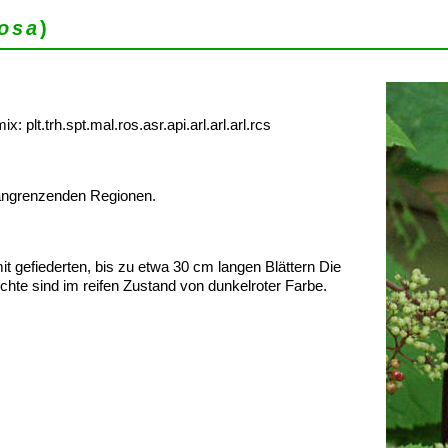
osa
)
plt.trh.spt.mal.ros.asr.api.arl.arl.arl.rcs
 angrenzenden Regionen.
 gefiederten, bis zu etwa 30 cm langen Blättern Die
üchte sind im reifen Zustand von dunkelroter Farbe.