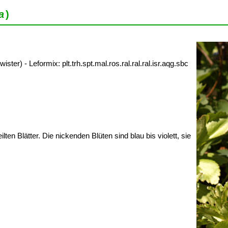
a
)
) - Leformix: plt.trh.spt.mal.ros.ral.ral.ral.isr.aqg.sbc
ten Blätter. Die nickenden Blüten sind blau bis violett, sie