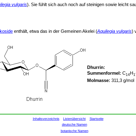
ilegia vulgaris
). Sie fühlt sich auch noch auf steinigen sowie leicht
koside
enthält, etwa das in der Gemeinen Akelei (
Aquilegia vulgaris
)
Dhurrin:
Summenformel:
C
H
14
1
Molmasse:
311,3 g/mol
Inhaltsverzeichnis
Listenübersicht
Startseite
deutsche Namen
botanische Namen