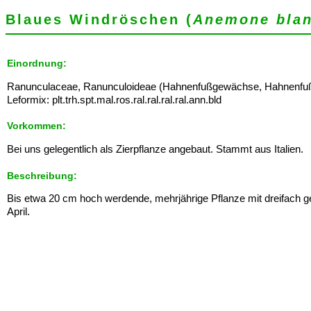
Blaues Windröschen (
Anemone bla
Einordnung:
Ranunculaceae, Ranunculoideae (Hahnenfußgewächse, Hahnenfuß
Leformix: plt.trh.spt.mal.ros.ral.ral.ral.ral.ann.bld
Vorkommen:
Bei uns gelegentlich als Zierpflanze angebaut. Stammt aus Italien.
Beschreibung:
Bis etwa 20 cm hoch werdende, mehrjährige Pflanze mit dreifach get
April.