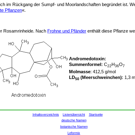
lich im Rückgang der Sumpf- und Moorlandschaften begründet ist. We
te Pflanzen
«.
 der Rosamrinheide. Nach
Frohne und Pfänder
enthält diese Pflanze w
Andromedotoxin:
Summenformel:
C
H
O
22
36
7
Molmasse
: 412,5 g/mol
LD
(Meerschweinchen):
1,3 m
50
Inhaltsverzeichnis
Listenübersicht
Startseite
deutsche Namen
botanische Namen
Leformix