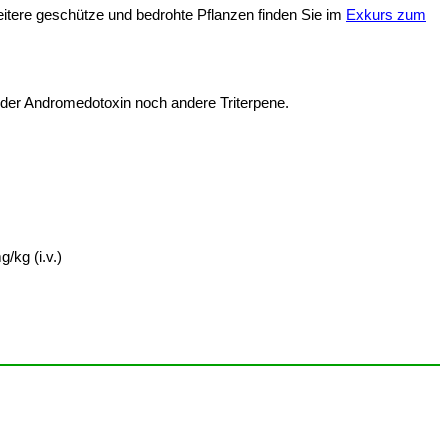
itere geschütze und bedrohte Pflanzen finden Sie im
Exkurs zum
eder Andromedotoxin noch andere Triterpene.
g/kg (i.v.)