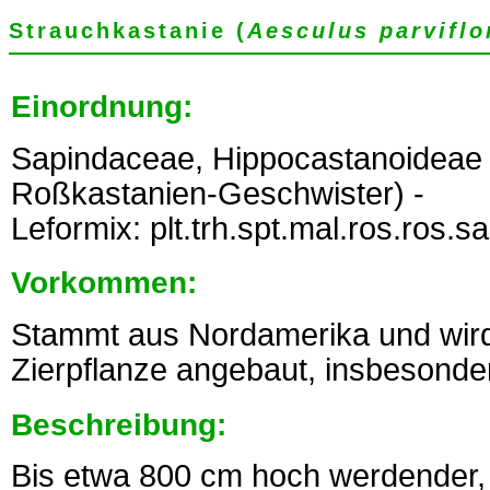
Strauchkastanie (
Aesculus parviflo
Einordnung:
Sapindaceae, Hippocastanoideae
Roßkastanien-Geschwister) -
Leformix: plt.trh.spt.mal.ros.ros.s
Vorkommen:
Stammt aus Nordamerika und wird 
Zierpflanze angebaut, insbeson
Beschreibung:
Bis etwa 800 cm hoch werdender,