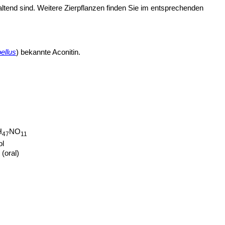
ltend sind. Weitere Zierpflanzen finden Sie im entsprechenden
ellus
) bekannte Aconitin.
H
NO
47
11
ol
(oral)